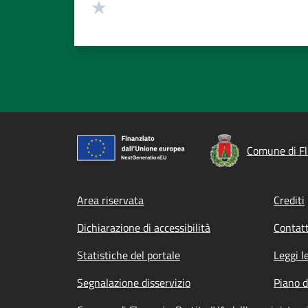
Valuta 1 stelle su 5
Comune di F
Footer menu
Area riservata
Crediti
Dichiarazione di accessibilità
Contatt
Statistiche del portale
Leggi l
Segnalazione disservizio
Piano d