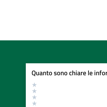
Quanto sono chiare le info
Valutazione
Valuta 5 stelle su 5
Valuta 4 stelle su 5
Valuta 3 stelle su 5
Valuta 2 stelle su 5