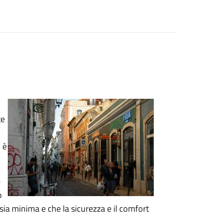
te
 è
e
o
sia minima e che la sicurezza e il comfort