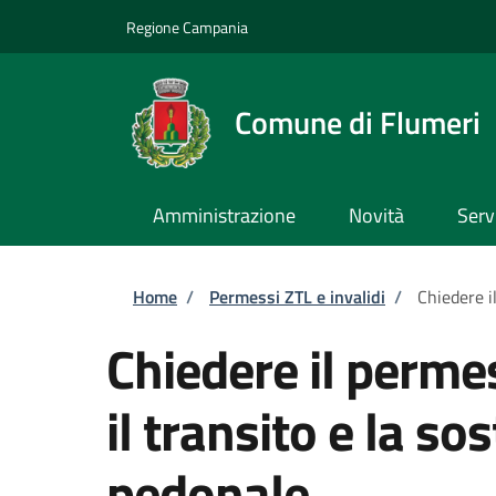
Salta al contenuto principale
Skip to footer content
Regione Campania
Comune di Flumeri
Amministrazione
Novità
Serv
Briciole di pane
Home
/
Permessi ZTL e invalidi
/
Chiedere i
Chiedere il perm
il transito e la so
pedonale