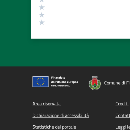
Valuta 3 stelle su 5
Valuta 2 stelle su 5
Valuta 1 stelle su 5
Comune di F
Footer menu
Area riservata
Crediti
Dichiarazione di accessibilità
Contatt
Statistiche del portale
Leggi l