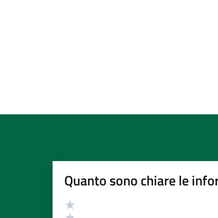
Quanto sono chiare le info
Valutazione
Valuta 5 stelle su 5
Valuta 4 stelle su 5