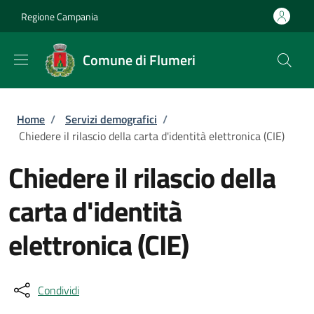
Salta al contenuto principale
Skip to footer content
Regione Campania
Comune di Flumeri
Briciole di pane
Home
/
Servizi demografici
/
Chiedere il rilascio della carta d'identità elettronica (CIE)
Chiedere il rilascio della
carta d'identità
elettronica (CIE)
Condividi