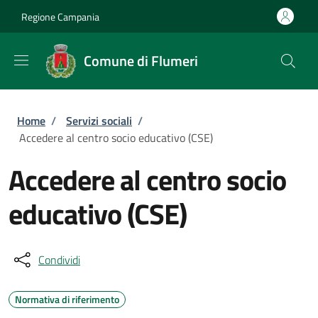
Salta al contenuto principale
Skip to footer content
Regione Campania
Comune di Flumeri
Briciole di pane
Home
/
Servizi sociali
/
Accedere al centro socio educativo (CSE)
Accedere al centro socio
educativo (CSE)
Condividi
Normativa di riferimento