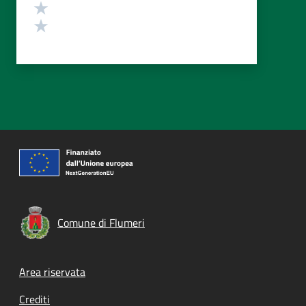
Valuta 2 stelle su 5
Valuta 1 stelle su 5
Comune di Flumeri
Footer menu
Area riservata
Crediti