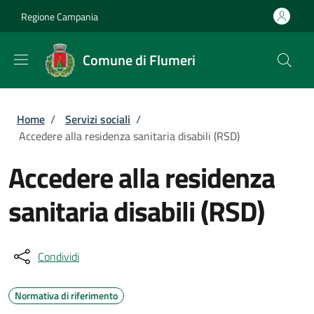
Salta al contenuto principale
Skip to footer content
Regione Campania
Comune di Flumeri
Briciole di pane
Home
/
Servizi sociali
/
Accedere alla residenza sanitaria disabili (RSD)
Accedere alla residenza
sanitaria disabili (RSD)
Condividi
Normativa di riferimento