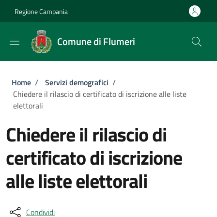
Salta al contenuto principale
Skip to footer content
Regione Campania
Comune di Flumeri
Briciole di pane
Home
/
Servizi demografici
/
Chiedere il rilascio di certificato di iscrizione alle liste
elettorali
Chiedere il rilascio di
certificato di iscrizione
alle liste elettorali
Condividi