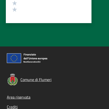
Valuta 2 stelle su 5
Valuta 1 stelle su 5
Comune di Flumeri
Footer menu
Area riservata
Crediti