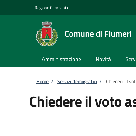
Salta al contenuto principale
Skip to footer content
Regione Campania
Comune di Flumeri
Amministrazione
Novità
Serv
Briciole di pane
Home
/
Servizi demografici
/
Chiedere il vot
Chiedere il voto a