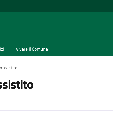
izi
Vivere il Comune
o assistito
ssistito