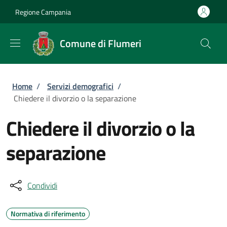
Salta al contenuto principale
Skip to footer content
Regione Campania
Comune di Flumeri
Briciole di pane
Home
/
Servizi demografici
/
Chiedere il divorzio o la separazione
Chiedere il divorzio o la
separazione
Condividi
Normativa di riferimento