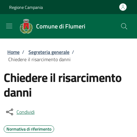
Salta al contenuto principale
Skip to footer content
Regione Campania
Comune di Flumeri
Briciole di pane
Home
/
Segreteria generale
/
Chiedere il risarcimento danni
Chiedere il risarcimento
danni
Condividi
Normativa di riferimento