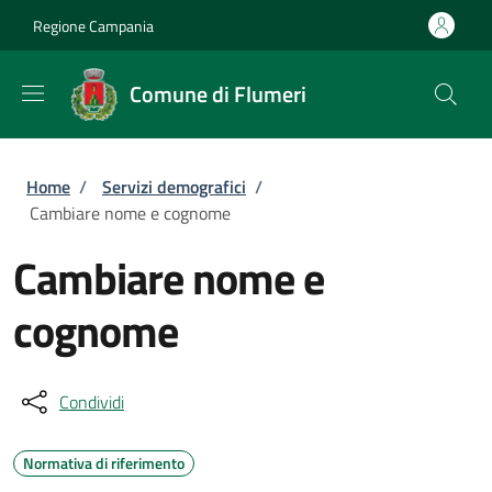
Salta al contenuto principale
Skip to footer content
Regione Campania
Comune di Flumeri
Briciole di pane
Home
/
Servizi demografici
/
Cambiare nome e cognome
Cambiare nome e
cognome
Condividi
Normativa di riferimento