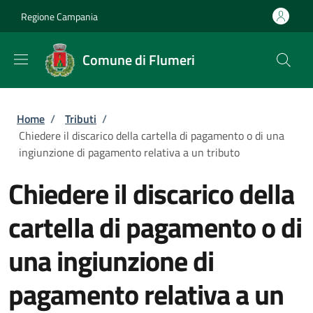
Salta al contenuto principale
Skip to footer content
Regione Campania
Comune di Flumeri
Briciole di pane
Home
/
Tributi
/
Chiedere il discarico della cartella di pagamento o di una
ingiunzione di pagamento relativa a un tributo
Chiedere il discarico della
cartella di pagamento o di
una ingiunzione di
pagamento relativa a un