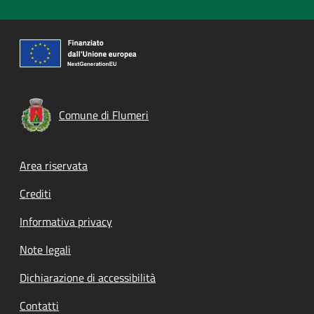
Comune di Flumeri
Footer menu
Area riservata
Crediti
Informativa privacy
Note legali
Dichiarazione di accessibilità
Contatti