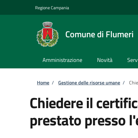
Salta al contenuto principale
Skip to footer content
Regione Campania
Comune di Flumeri
Amministrazione
Novità
Serv
Briciole di pane
Home
/
Gestione delle risorse umane
/
Chie
Chiedere il certifi
prestato presso l