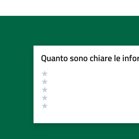
Quanto sono chiare le info
Valutazione
Valuta 5 stelle su 5
Valuta 4 stelle su 5
Valuta 3 stelle su 5
Valuta 2 stelle su 5
Valuta 1 stelle su 5