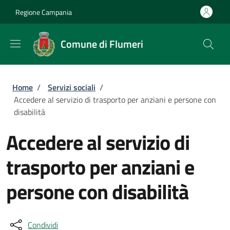
Salta al contenuto principale
Skip to footer content
Regione Campania
Comune di Flumeri
Briciole di pane
Home
/
Servizi sociali
/
Accedere al servizio di trasporto per anziani e persone con
disabilità
Accedere al servizio di
trasporto per anziani e
persone con disabilità
Condividi