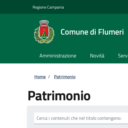
Salta al contenuto principale
Skip to footer content
Regione Campania
Comune di Flumeri
Amministrazione
Novità
Serv
Briciole di pane
Home
/
Patrimonio
Patrimonio
Cerca i contenuti che nel titolo contengono: