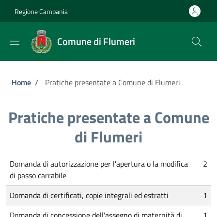
Salta al contenuto principale
Skip to footer content
Regione Campania
Comune di Flumeri
Briciole di pane
Home
/
Pratiche presentate a Comune di Flumeri
Pratiche presentate a Comune
di Flumeri
Domanda di autorizzazione per l'apertura o la modifica
2
di passo carrabile
Domanda di certificati, copie integrali ed estratti
1
Domanda di concessione dell'assegno di maternità di
1