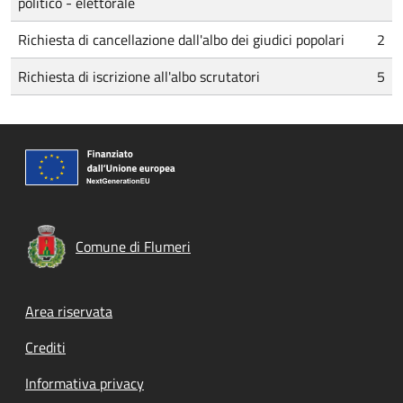
politico - elettorale
Richiesta di cancellazione dall'albo dei giudici popolari
2
Richiesta di iscrizione all'albo scrutatori
5
Comune di Flumeri
Footer menu
Area riservata
Crediti
Informativa privacy