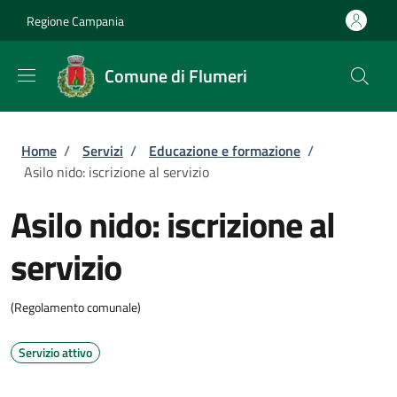
Salta al contenuto principale
Skip to footer content
Regione Campania
Comune di Flumeri
Briciole di pane
Home
/
Servizi
/
Educazione e formazione
/
Asilo nido: iscrizione al servizio
Asilo nido: iscrizione al
servizio
(Regolamento comunale)
Servizio attivo