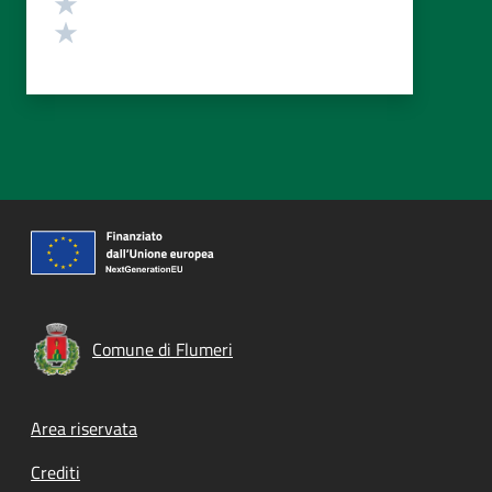
Valuta 2 stelle su 5
Valuta 1 stelle su 5
Comune di Flumeri
Footer menu
Area riservata
Crediti