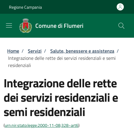
Salta al contenuto principale
Skip to footer content
Regione Campania
Comune di Flumeri
Briciole di pane
Home
/
Servizi
/
Salute, benessere e assistenza
/
Integrazione delle rette dei servizi residenziali e semi
residenziali
Integrazione delle rette
dei servizi residenziali e
semi residenziali
(
urn:nir:stato:legge:2000-11-08;328~art6
)