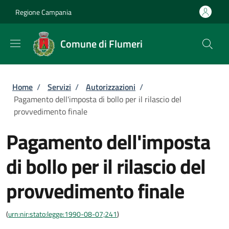
Salta al contenuto principale
Skip to footer content
Regione Campania
Comune di Flumeri
Briciole di pane
Home
/
Servizi
/
Autorizzazioni
/
Pagamento dell'imposta di bollo per il rilascio del
provvedimento finale
Pagamento dell'imposta
di bollo per il rilascio del
provvedimento finale
(
urn:nir:stato:legge:1990-08-07;241
)