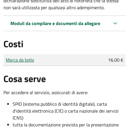
dichiarazione sostitutiva dell’atto di notorietà che la stessa
non sarà utilizzata per qualsiasi altro adempimento.
Moduli da compilare e documenti da allegare
Costi
Tipo di pagamento
Importo
Marca da bollo
16,00 €
Cosa serve
Per accedere al servizio, assicurati di avere:
SPID (sistema pubblico di identità digitale), carta
d’identità elettronica (CIE) o carta nazionale dei servizi
(CNS)
tutta la documentazione prevista per la presentazione