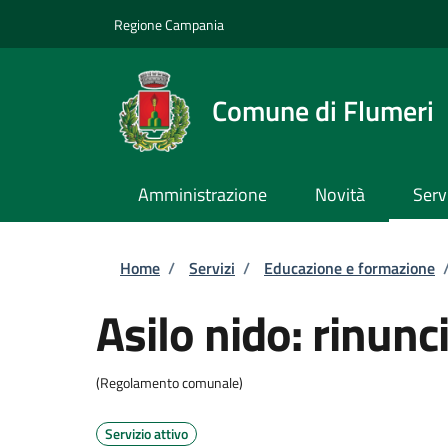
Salta al contenuto principale
Skip to footer content
Regione Campania
Comune di Flumeri
Amministrazione
Novità
Serv
Briciole di pane
Home
/
Servizi
/
Educazione e formazione
Asilo nido: rinunci
(Regolamento comunale)
Servizio attivo