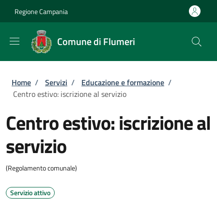
Salta al contenuto principale
Skip to footer content
Regione Campania
Comune di Flumeri
Briciole di pane
Home
/
Servizi
/
Educazione e formazione
/
Centro estivo: iscrizione al servizio
Centro estivo: iscrizione al
servizio
(Regolamento comunale)
Servizio attivo