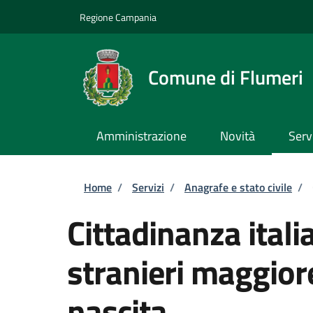
Salta al contenuto principale
Skip to footer content
Regione Campania
Comune di Flumeri
Amministrazione
Novità
Serv
Briciole di pane
Home
/
Servizi
/
Anagrafe e stato civile
/
Cittadinanza itali
stranieri maggiore
nascita