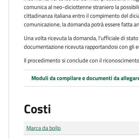
comunica al neo-diciottenne straniero la possibilit
cittadinanza italiana entro il compimento del di
comunicazione, la domanda potrà essere fatta an
Una volta ricevuta la domanda, l'ufficiale di stato c
documentazione ricevuta rapportandosi con gli en
Il procedimento si conclude con il riconoscimento 
Moduli da compilare e documenti da allegar
Costi
Tipo di pagamento
Importo
Marca da bollo