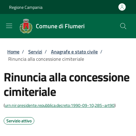
Salta al contenuto principale
Skip to footer content
Regione Campania
Comune di Flumeri
Briciole di pane
Home
/
Servizi
/
Anagrafe e stato civile
/
Rinuncia alla concessione cimiteriale
Rinuncia alla concessione
cimiteriale
(
urn:nir:presidente.repubblica:decreto:1990-09-10;285~art90
)
Servizio attivo