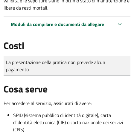
validità e le sepolture siano in ottimo stato di manutenzione e
libere da resti mortali.
Moduli da compilare e documenti da allegare
Costi
Tipo di pagamento
Importo
La presentazione della pratica non prevede alcun
pagamento
Cosa serve
Per accedere al servizio, assicurati di avere:
SPID (sistema pubblico di identità digitale), carta
d’identità elettronica (CIE) o carta nazionale dei servizi
(CNS)