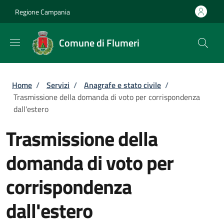
Salta al contenuto principale
Skip to footer content
Regione Campania
Comune di Flumeri
Briciole di pane
Home
/
Servizi
/
Anagrafe e stato civile
/
Trasmissione della domanda di voto per corrispondenza
dall'estero
Trasmissione della
domanda di voto per
corrispondenza
dall'estero