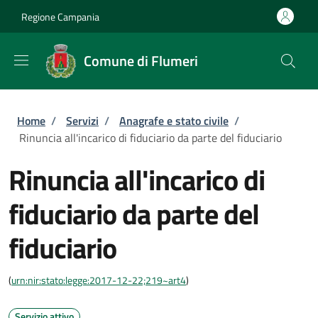
Salta al contenuto principale
Skip to footer content
Regione Campania
Comune di Flumeri
Briciole di pane
Home
/
Servizi
/
Anagrafe e stato civile
/
Rinuncia all'incarico di fiduciario da parte del fiduciario
Rinuncia all'incarico di
fiduciario da parte del
fiduciario
(
urn:nir:stato:legge:2017-12-22;219~art4
)
Servizio attivo