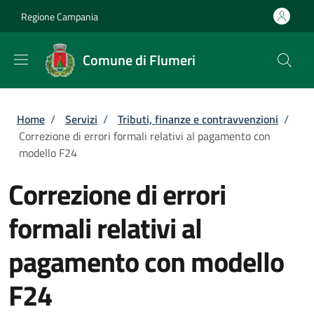
Salta al contenuto principale
Skip to footer content
Regione Campania
Comune di Flumeri
Briciole di pane
Home
/
Servizi
/
Tributi, finanze e contravvenzioni
/
Correzione di errori formali relativi al pagamento con
modello F24
Correzione di errori
formali relativi al
pagamento con modello
F24