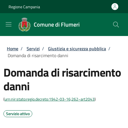
Salta al contenuto principale
Skip to footer content
Regione Campania
Comune di Flumeri
Briciole di pane
Home
/
Servizi
/
Giustizia e sicurezza pubblica
/
Domanda di risarcimento danni
Domanda di risarcimento
danni
(
urn:nir:stato:regio.decreto:1942-03-16;262~art2043
)
Servizio attivo