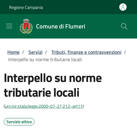
Salta al contenuto principale
Skip to footer content
Regione Campania
Comune di Flumeri
Briciole di pane
Home
/
Servizi
/
Tributi, finanze e contravvenzioni
/
Interpello su norme tributarie locali
Interpello su norme
tributarie locali
(
urn:nir:stato:legge:2000-07-27;212~art11
)
Servizio attivo