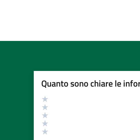
Quanto sono chiare le info
Valutazione
Valuta 5 stelle su 5
Valuta 4 stelle su 5
Valuta 3 stelle su 5
Valuta 2 stelle su 5
Valuta 1 stelle su 5