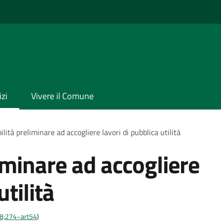
izi
Vivere il Comune
ilità preliminare ad accogliere lavori di pubblica utilità
iminare ad accogliere
utilità
-28;274~art54
)