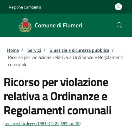
Salta al contenuto principale
Skip to footer content
Regione Campania
Comune di Flumeri
Briciole di pane
Home
/
Servizi
/
Giustizia e sicurezza pubblica
/
Ricorso per violazione relativa a Ordinanze e Regolamenti
comunali
Ricorso per violazione
relativa a Ordinanze e
Regolamenti comunali
(
urn:nir:stato:legge:1981-11-24;689~art18
)