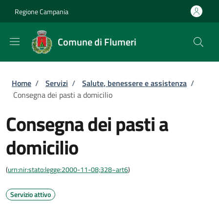
Salta al contenuto principale
Skip to footer content
Regione Campania
Comune di Flumeri
Briciole di pane
Home
/
Servizi
/
Salute, benessere e assistenza
/
Consegna dei pasti a domicilio
Consegna dei pasti a
domicilio
(
urn:nir:stato:legge:2000-11-08;328~art6
)
Servizio attivo