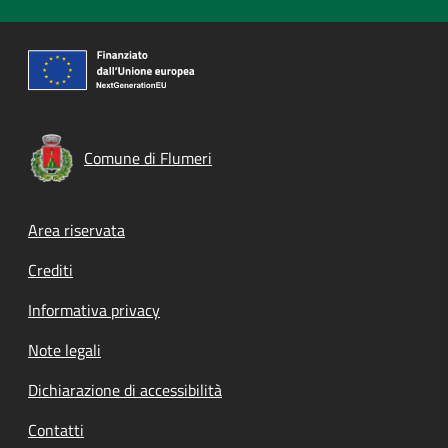
Comune di Flumeri
Footer menu
Area riservata
Crediti
Informativa privacy
Note legali
Dichiarazione di accessibilità
Contatti