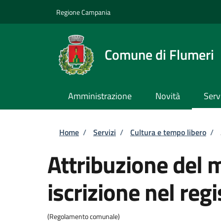
Salta al contenuto principale
Skip to footer content
Regione Campania
Comune di Flumeri
Amministrazione
Novità
Serv
Briciole di pane
Home
/
Servizi
/
Cultura e tempo libero
/
Attribuzione del 
iscrizione nel reg
(Regolamento comunale)