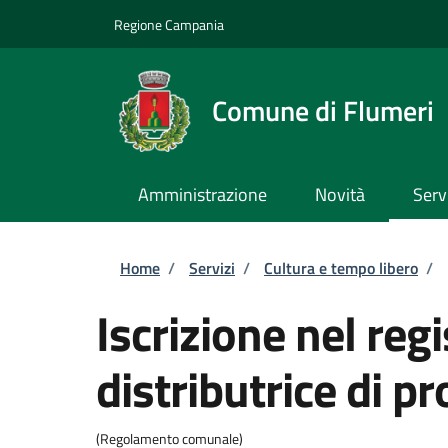
Salta al contenuto principale
Skip to footer content
Regione Campania
Comune di Flumeri
Amministrazione
Novità
Serv
Briciole di pane
Home
/
Servizi
/
Cultura e tempo libero
/
Iscrizione nel re
distributrice di p
(Regolamento comunale)