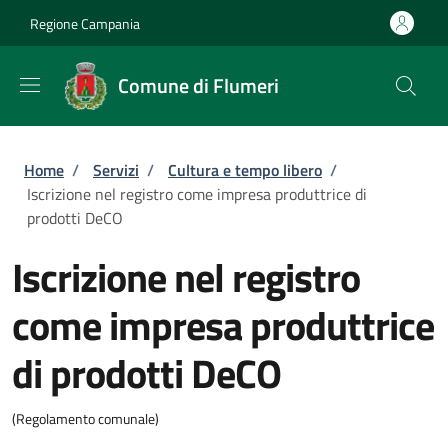
Salta al contenuto principale
Skip to footer content
Regione Campania
Comune di Flumeri
Briciole di pane
Home
/
Servizi
/
Cultura e tempo libero
/
Iscrizione nel registro come impresa produttrice di
prodotti DeCO
Iscrizione nel registro
come impresa produttrice
di prodotti DeCO
(Regolamento comunale)