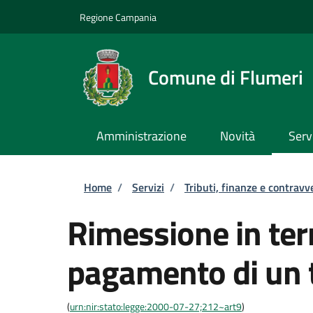
Salta al contenuto principale
Skip to footer content
Regione Campania
Comune di Flumeri
Amministrazione
Novità
Serv
Briciole di pane
Home
/
Servizi
/
Tributi, finanze e contravv
Rimessione in term
pagamento di un 
(
urn:nir:stato:legge:2000-07-27;212~art9
)