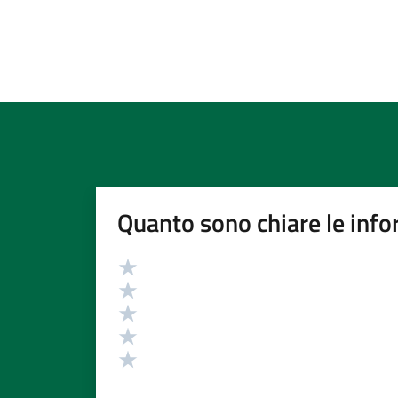
Quanto sono chiare le info
Valutazione
Valuta 5 stelle su 5
Valuta 4 stelle su 5
Valuta 3 stelle su 5
Valuta 2 stelle su 5
Valuta 1 stelle su 5