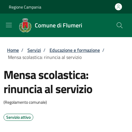
Salta al contenuto principale
Skip to footer content
Regione Campania
Comune di Flumeri
Briciole di pane
Home
/
Servizi
/
Educazione e formazione
/
Mensa scolastica: rinuncia al servizio
Mensa scolastica:
rinuncia al servizio
(Regolamento comunale)
Servizio attivo