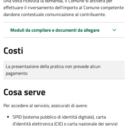
Una volta ricevuta la domanda, il Comune si attiverà per
effettuare il riversamento dell'importo al Comune competente
dandone contestuale comunicazione al contribuente.
Moduli da compilare e documenti da allegare
Costi
Tipo di pagamento
Importo
La presentazione della pratica non prevede alcun
pagamento
Cosa serve
Per accedere al servizio, assicurati di avere:
SPID (sistema pubblico di identità digitale), carta
d’identità elettronica (CIE) o carta nazionale dei servizi