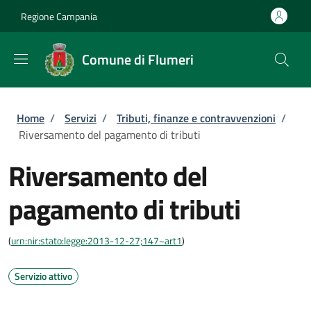
Salta al contenuto principale
Skip to footer content
Regione Campania
Comune di Flumeri
Briciole di pane
Home
/
Servizi
/
Tributi, finanze e contravvenzioni
/
Riversamento del pagamento di tributi
Riversamento del
pagamento di tributi
(
urn:nir:stato:legge:2013-12-27;147~art1
)
Servizio attivo