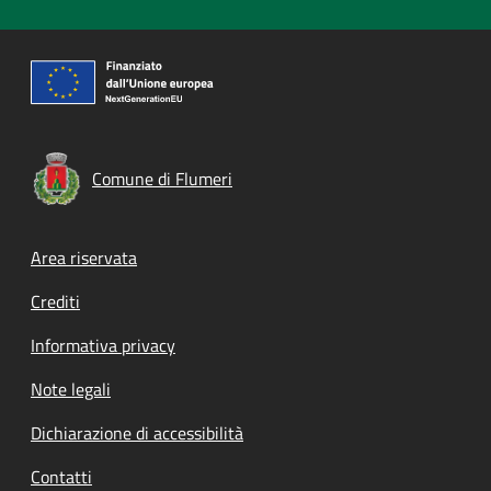
Comune di Flumeri
Footer menu
Area riservata
Crediti
Informativa privacy
Note legali
Dichiarazione di accessibilità
Contatti