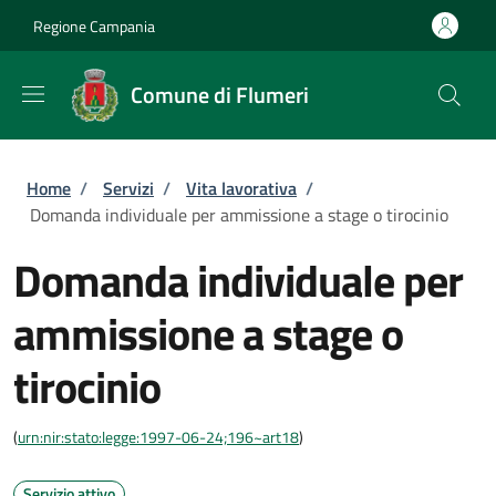
Salta al contenuto principale
Skip to footer content
Regione Campania
Comune di Flumeri
Briciole di pane
Home
/
Servizi
/
Vita lavorativa
/
Domanda individuale per ammissione a stage o tirocinio
Domanda individuale per
ammissione a stage o
tirocinio
(
urn:nir:stato:legge:1997-06-24;196~art18
)
Servizio attivo