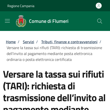
Salta al contenuto principale
Skip to footer content
Regione Campania
Comune di Flumeri
Briciole di pane
Home
/
Servizi
/
Tributi, finanze e contravvenzioni
/
Versare la tassa sui rifiuti (TARI): richiesta di trasmissione
dell’invito al pagamento mediante posta elettronica
ordinaria o posta elettronica certificata
Versare la tassa sui rifiuti
(TARI): richiesta di
trasmissione dell’invito al
pagamento mediante