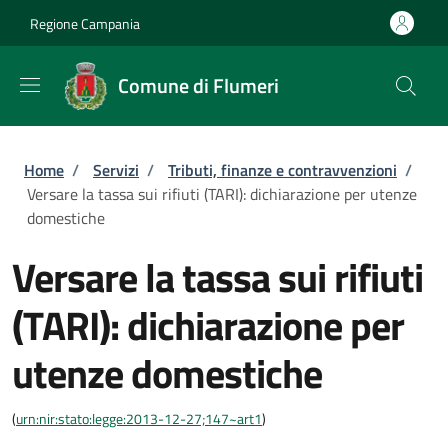
Salta al contenuto principale
Skip to footer content
Regione Campania
Comune di Flumeri
Briciole di pane
Home
/
Servizi
/
Tributi, finanze e contravvenzioni
/
Versare la tassa sui rifiuti (TARI): dichiarazione per utenze
domestiche
Versare la tassa sui rifiuti
(TARI): dichiarazione per
utenze domestiche
(
urn:nir:stato:legge:2013-12-27;147~art1
)