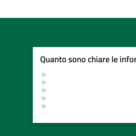
Quanto sono chiare le info
Valutazione
Valuta 5 stelle su 5
Valuta 4 stelle su 5
Valuta 3 stelle su 5
Valuta 2 stelle su 5
Valuta 1 stelle su 5