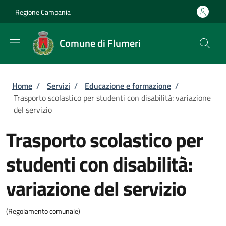
Salta al contenuto principale
Skip to footer content
Regione Campania
Comune di Flumeri
Briciole di pane
Home
/
Servizi
/
Educazione e formazione
/
Trasporto scolastico per studenti con disabilità: variazione
del servizio
Trasporto scolastico per
studenti con disabilità:
variazione del servizio
(Regolamento comunale)