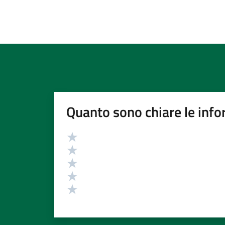
Quanto sono chiare le info
Valutazione
Valuta 5 stelle su 5
Valuta 4 stelle su 5
Valuta 3 stelle su 5
Valuta 2 stelle su 5
Valuta 1 stelle su 5