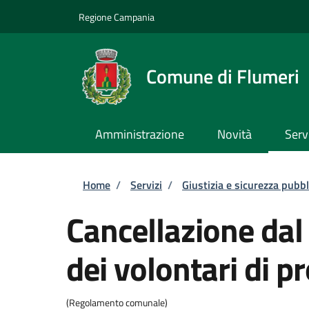
Salta al contenuto principale
Skip to footer content
Regione Campania
Comune di Flumeri
Amministrazione
Novità
Serv
Briciole di pane
Home
/
Servizi
/
Giustizia e sicurezza pubbl
Cancellazione da
dei volontari di pr
(Regolamento comunale)