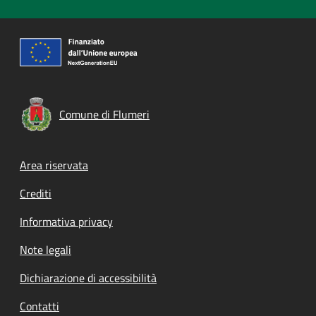
Comune di Flumeri
Footer menu
Area riservata
Crediti
Informativa privacy
Note legali
Dichiarazione di accessibilità
Contatti