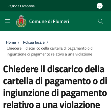
Salta al contenuto principale
Skip to footer content
Regione Campania
Comune di Flumeri
Briciole di pane
Home
/
Polizia locale
/
Chiedere il discarico della cartella di pagamento o di
ingiunzione di pagamento relativo a una violazione
Chiedere il discarico della
cartella di pagamento o di
ingiunzione di pagamento
relativo a una violazione