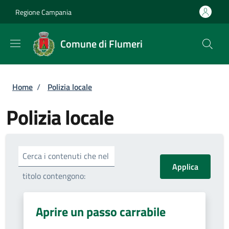
Salta al contenuto principale
Skip to footer content
Regione Campania
Comune di Flumeri
Briciole di pane
Home
/
Polizia locale
Polizia locale
Cerca i contenuti che nel
titolo contengono:
Aprire un passo carrabile