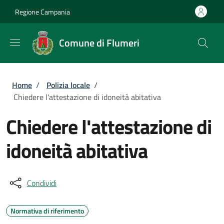
Salta al contenuto principale
Skip to footer content
Regione Campania
Comune di Flumeri
Briciole di pane
Home
/
Polizia locale
/
Chiedere l'attestazione di idoneità abitativa
Chiedere l'attestazione di
idoneità abitativa
Condividi
Normativa di riferimento