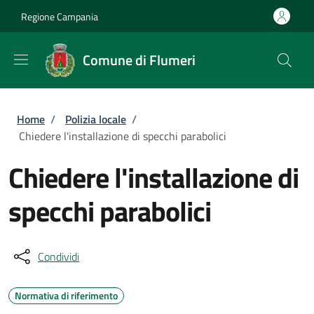
Salta al contenuto principale
Skip to footer content
Regione Campania
Comune di Flumeri
Briciole di pane
Home
/
Polizia locale
/
Chiedere l'installazione di specchi parabolici
Chiedere l'installazione di
specchi parabolici
Condividi
Normativa di riferimento