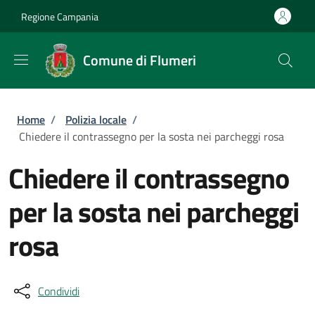
Salta al contenuto principale
Skip to footer content
Regione Campania
Comune di Flumeri
Briciole di pane
Home
/
Polizia locale
/
Chiedere il contrassegno per la sosta nei parcheggi rosa
Chiedere il contrassegno
per la sosta nei parcheggi
rosa
Condividi