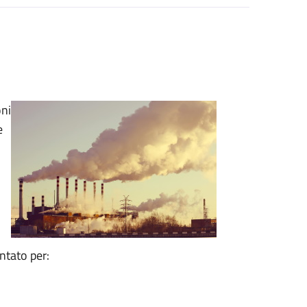
oni
e
ntato per: