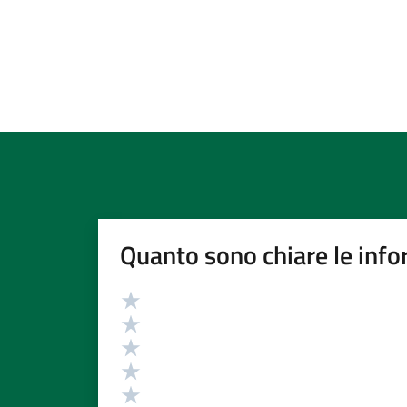
Quanto sono chiare le info
Valutazione
Valuta 5 stelle su 5
Valuta 4 stelle su 5
Valuta 3 stelle su 5
Valuta 2 stelle su 5
Valuta 1 stelle su 5