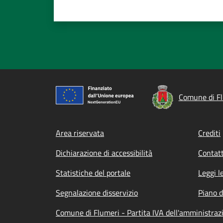
Comune di F
Footer menu
Area riservata
Crediti
Dichiarazione di accessibilità
Contatt
Statistiche del portale
Leggi l
Segnalazione disservizio
Piano d
Comune di Flumeri - Partita IVA dell'amministra