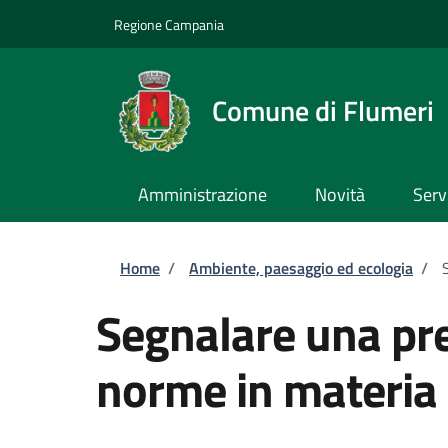
Salta al contenuto principale
Skip to footer content
Regione Campania
Comune di Flumeri
Amministrazione
Novità
Serv
Briciole di pane
Home
/
Ambiente, paesaggio ed ecologia
/
Segnalare una pre
norme in materia