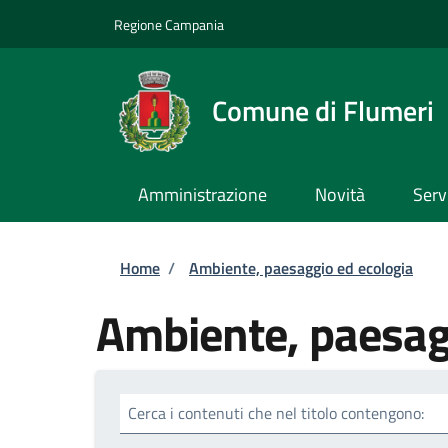
Salta al contenuto principale
Skip to footer content
Regione Campania
Comune di Flumeri
Amministrazione
Novità
Serv
Briciole di pane
Home
/
Ambiente, paesaggio ed ecologia
Ambiente, paesag
Cerca i contenuti che nel titolo contengono: